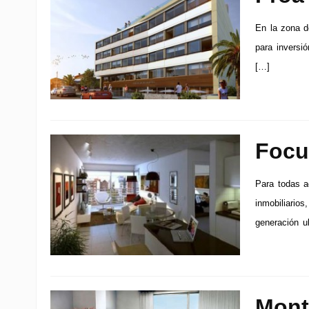
En la zona d
para inversi
[…]
Focu
Para todas a
inmobiliario
generación u
Mont