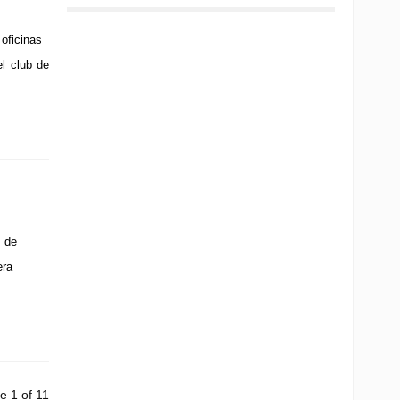
oficinas
el club de
 de
era
e 1 of 11