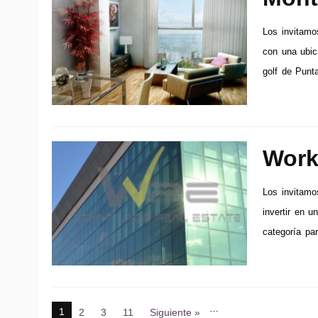
Los invitamos
con una ubic
golf de Punt
Work
Los invitamo
invertir en u
categoría par
…
1
2
3
11
Siguiente »