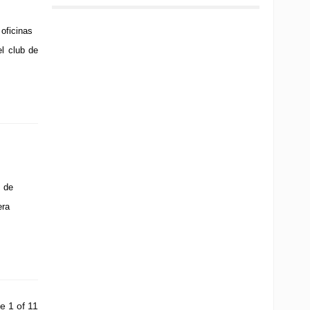
oficinas
el club de
 de
era
e 1 of 11