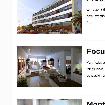
En la zona d
para inversi
[…]
Focu
Para todas a
inmobiliario
generación u
Mont