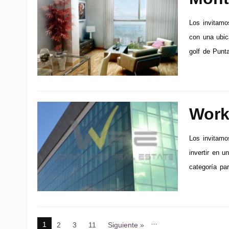
Los invitamos
con una ubic
golf de Punt
Work
Los invitamo
invertir en u
categoría par
…
1
2
3
11
Siguiente »