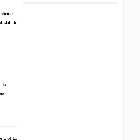
oficinas
el club de
 de
era
e 1 of 11