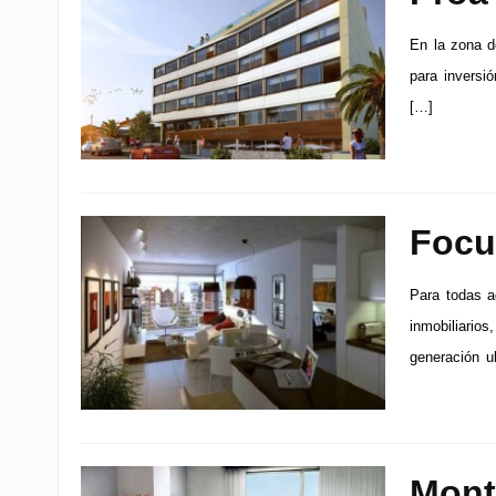
En la zona d
para inversi
[…]
Focu
Para todas a
inmobiliario
generación u
Mont