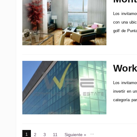
Los invitamos
con una ubic
golf de Punt
Work
Los invitamo
invertir en u
categoría par
…
1
2
3
11
Siguiente »