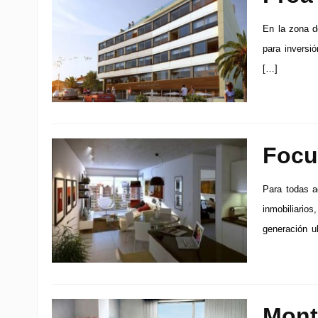
En la zona d
para inversi
[…]
Focu
Para todas a
inmobiliario
generación u
Mont