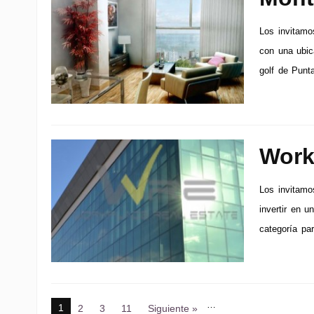
Los invitamos
con una ubic
golf de Punt
Work
Los invitamo
invertir en u
categoría par
…
1
2
3
11
Siguiente »