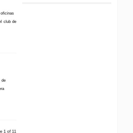
oficinas
el club de
 de
era
e 1 of 11