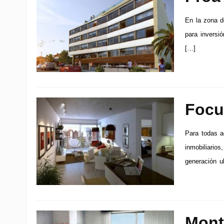
En la zona d
para inversi
[…]
Focu
Para todas a
inmobiliario
generación u
Mont