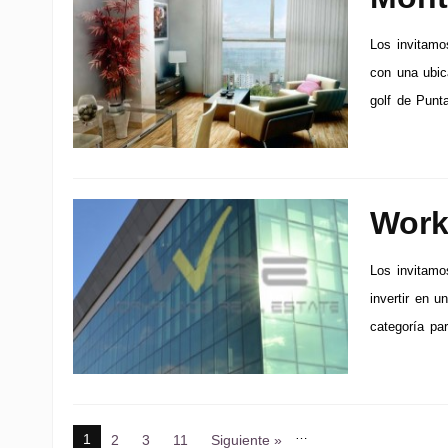
Los invitamos
con una ubic
golf de Punt
Work
Los invitamo
invertir en u
categoría par
…
1
2
3
11
Siguiente »