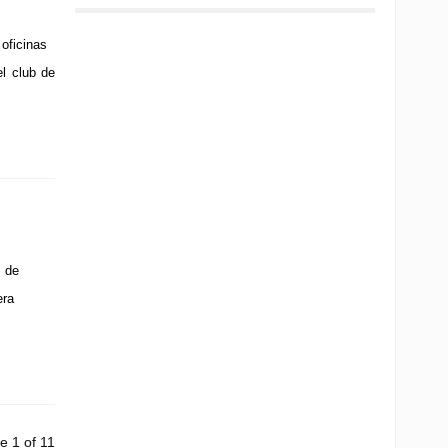
oficinas
el club de
 de
era
e 1 of 11