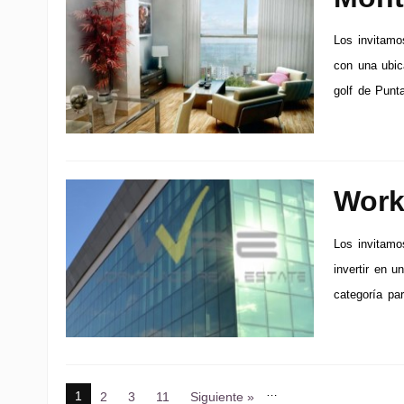
Los invitamos
con una ubic
golf de Punt
Work
Los invitamo
invertir en u
categoría par
…
1
2
3
11
Siguiente »