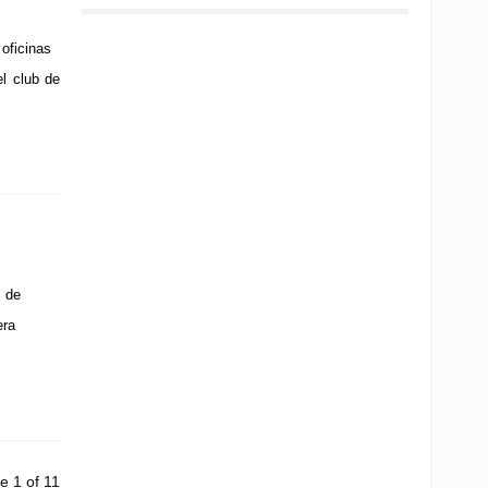
oficinas
el club de
 de
era
e 1 of 11