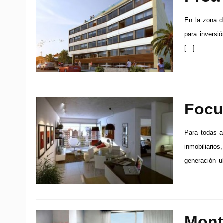
En la zona d
para inversi
[…]
Focu
Para todas a
inmobiliario
generación u
Mont