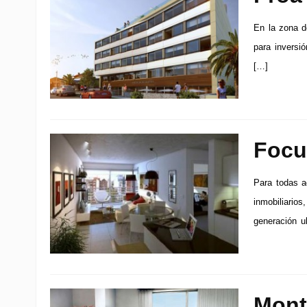
En la zona d
para inversi
[…]
Focu
Para todas a
inmobiliario
generación u
Mont