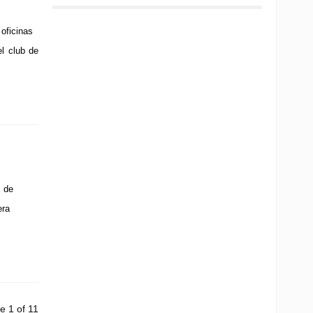
oficinas
el club de
 de
era
e 1 of 11