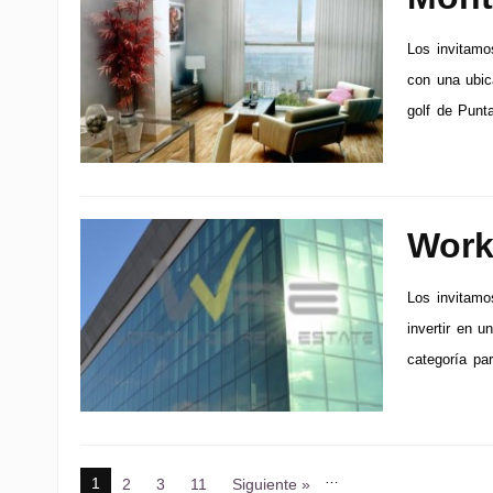
Los invitamos
con una ubic
golf de Punt
Work
Los invitamo
invertir en u
categoría par
…
1
2
3
11
Siguiente »