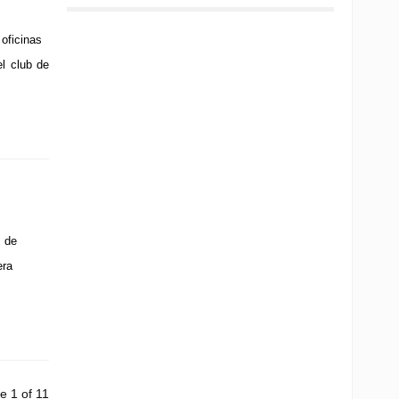
oficinas
el club de
 de
era
e 1 of 11