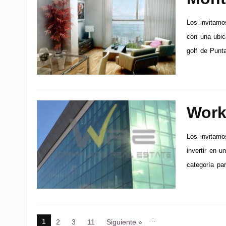
Los invitamos
con una ubic
golf de Punt
Work
Los invitamo
invertir en u
categoría par
…
1
2
3
11
Siguiente »