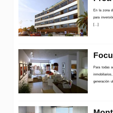
En la zona d
para inversi
[…]
Focu
Para todas a
inmobiliario
generación u
Mont