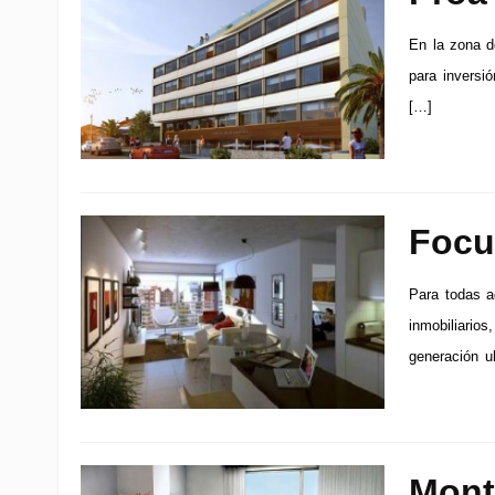
En la zona d
para inversi
[…]
Focu
Para todas a
inmobiliario
generación u
Mont