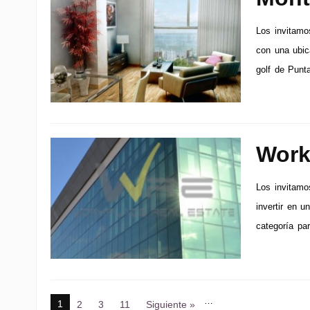
Los invitamos
con una ubic
golf de Punt
Work
Los invitamo
invertir en u
categoría par
…
1
2
3
11
Siguiente »