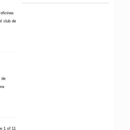
oficinas
el club de
 de
era
e 1 of 11