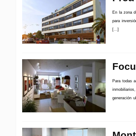
En la zona d
para inversi
[…]
Focu
Para todas a
inmobiliario
generación u
Mont