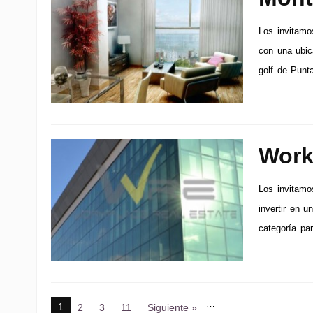
Los invitamos
con una ubic
golf de Punt
Work
Los invitamo
invertir en u
categoría par
…
1
2
3
11
Siguiente »