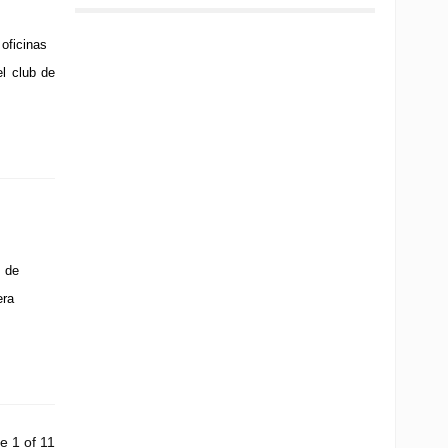
oficinas
el club de
 de
era
e 1 of 11