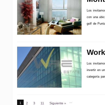
Los invitamos
con una ubic
golf de Punt
Work
Los invitamo
invertir en u
categoría par
…
1
2
3
11
Siguiente »