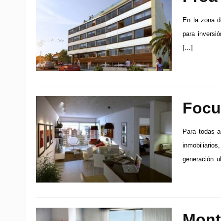
En la zona d
para inversi
[…]
Focu
Para todas a
inmobiliario
generación u
Mont