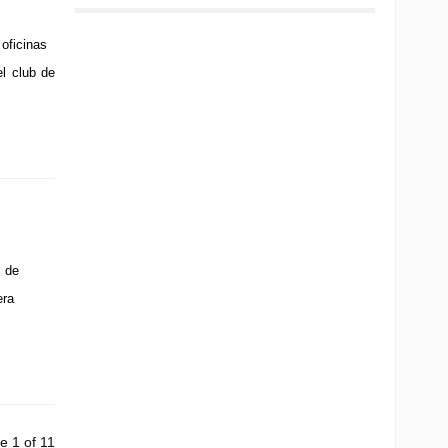
oficinas
el club de
 de
era
e 1 of 11