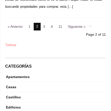
buscando propiedades para comprar, esta […]
…
2
« Anterior
1
3
4
11
Siguiente »
Page 2 of 11
Twittear
CATEGORÍAS
Apartamentos
Casas
Castillos
Edificios