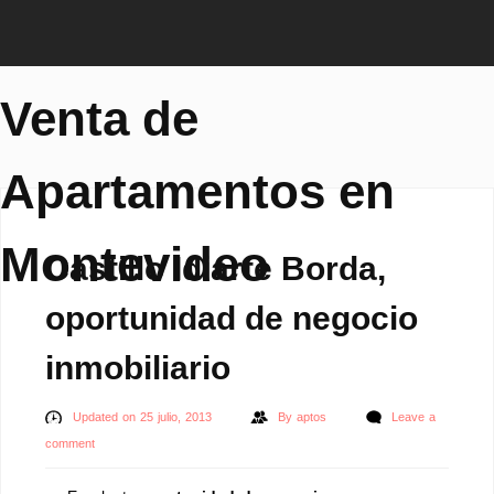
Venta de
Apartamentos en
Montevideo
Castillo Idiarte Borda,
oportunidad de negocio
inmobiliario
Updated on 25 julio, 2013
By
aptos
Leave a
comment