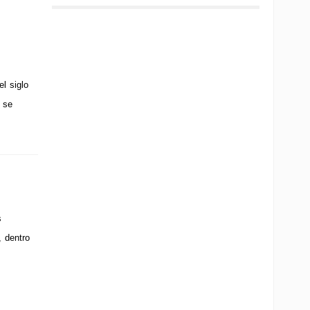
l siglo
 se
s
, dentro