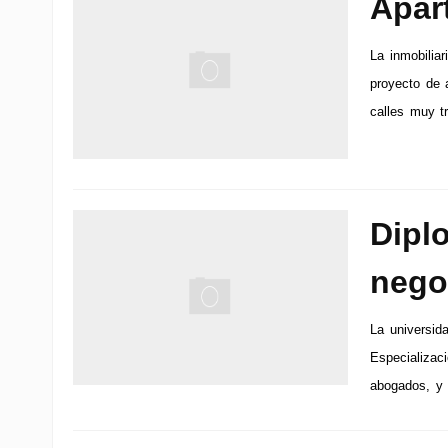
Apar
La inmobiliar
proyecto de 
calles muy tr
Dipl
nego
La universid
Especializac
abogados, y 