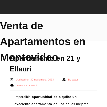
Venta de
Apartamentos en
Montevideo
Apartamento en 21 y
Ellauri
Updated on 30 noviembre, 2013
By
aptos
Leave a comment
Imperdible
oportunidad de alquilar un
excelente apartamento
en una de las mejores